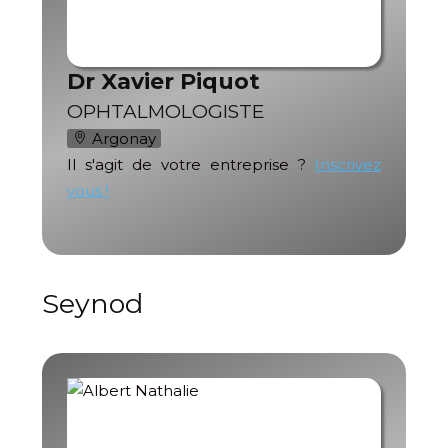
Dr Xavier Piquot
OPHTALMOLOGISTE
Argonay
Il s'agit de votre entreprise ?
Inscrivez
vous !
Seynod