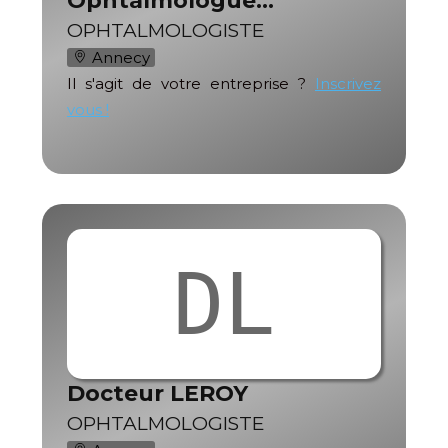
Ophtalmologue…
OPHTALMOLOGISTE
Annecy
Il s'agit de votre entreprise ?
Inscrivez
vous !
DL
Docteur LEROY
OPHTALMOLOGISTE