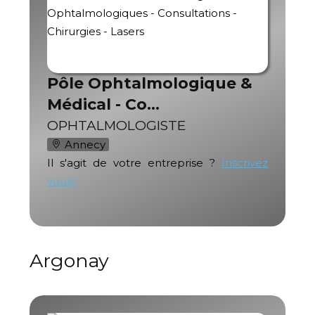
Pôle Ophtalmologique &
Médical - Co…
OPHTALMOLOGISTE
Annecy
Il s'agit de votre entreprise ?
Inscrivez
vous !
Argonay