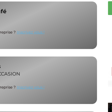
fé
treprise ?
Inscrivez vous !
s
OCCASION
treprise ?
Inscrivez vous !