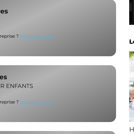
ves
treprise ?
Inscrivez vous !
L
res
UR ENFANTS
treprise ?
Inscrivez vous !
H