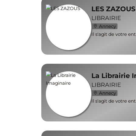
LES ZAZOUS
LIBRAIRIE
Annecy
Il s'agit de votre en
La Librairie 
LIBRAIRIE
Annecy
Il s'agit de votre en