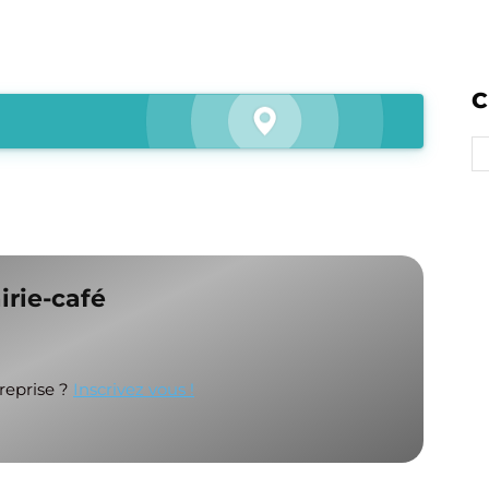
C
irie-café
treprise ?
Inscrivez vous !