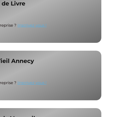
e de Livre
treprise ?
Inscrivez vous !
Vieil Annecy
treprise ?
Inscrivez vous !