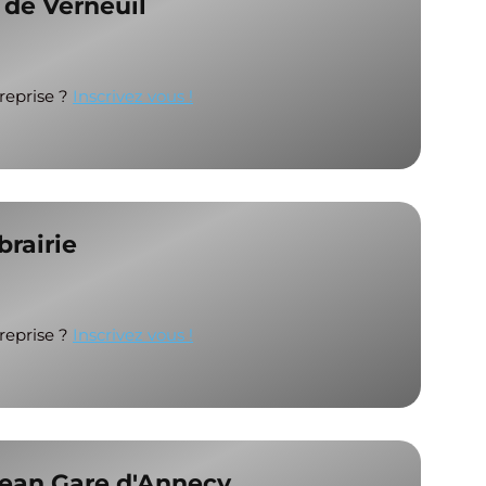
 de Verneuil
treprise ?
Inscrivez vous !
rairie
treprise ?
Inscrivez vous !
Jean Gare d'Annecy