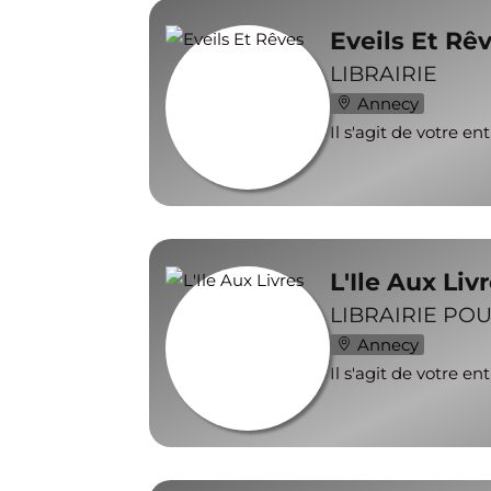
Eveils Et Rê
LIBRAIRIE
Annecy
Il s'agit de votre en
L'Ile Aux Liv
LIBRAIRIE PO
Annecy
Il s'agit de votre en