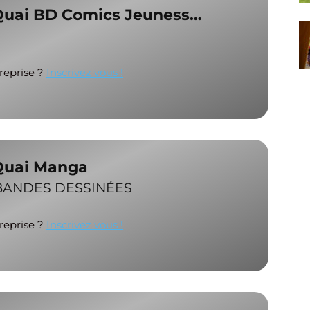
 Quai BD Comics Jeuness…
treprise ?
Inscrivez vous !
 Quai Manga
 BANDES DESSINÉES
treprise ?
Inscrivez vous !