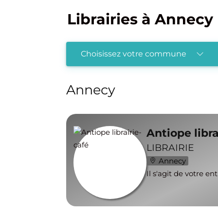
Librairies à Annecy
Choisissez votre commune
Annecy
Antiope libra
LIBRAIRIE
Annecy
Il s'agit de votre en