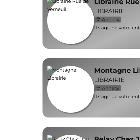
Librairie Rue
LIBRAIRIE
Annecy
Il s'agit de votre en
Montagne Lib
LIBRAIRIE
Annecy
Il s'agit de votre en
Relay Chez 