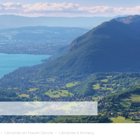
tez-nous
Plus
Librairies en Haute-Savoie
Librairies à Annecy