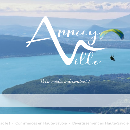
Votre média indépendant !
rner
S’installer
Le mag
Côté pro
Aler
acile !
Commerces en Haute-Savoie
Divertissement en Haute-Savoie