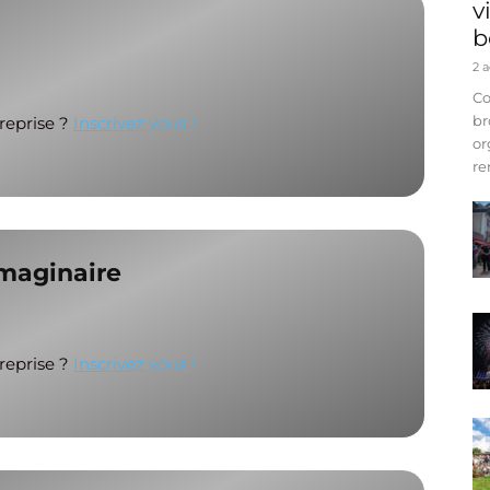
v
b
2 
Co
br
treprise ?
Inscrivez vous !
or
re
Imaginaire
treprise ?
Inscrivez vous !