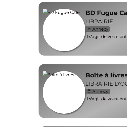
BD Fugue Ca
LIBRAIRIE
Annecy
Il s'agit de votre en
Boîte à livre
LIBRAIRIE D'
Annecy
Il s'agit de votre en