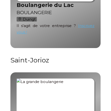
Boulangerie du Lac
BOULANGERIE
Duingt
Il s'agit de votre entreprise ?
Inscrivez
vous !
Saint-Jorioz