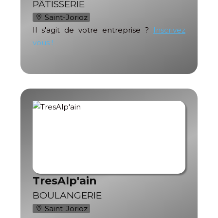
PÂTISSERIE
Saint-Jorioz
Il s'agit de votre entreprise ?
Inscrivez
vous !
TresAlp'ain
BOULANGERIE
Saint-Jorioz