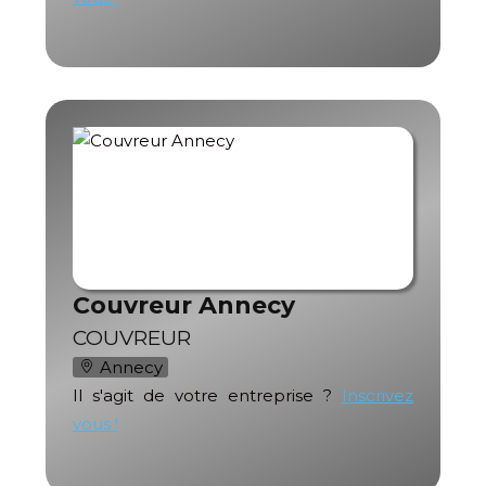
Couvreur Annecy
COUVREUR
Annecy
Il s'agit de votre entreprise ?
Inscrivez
vous !