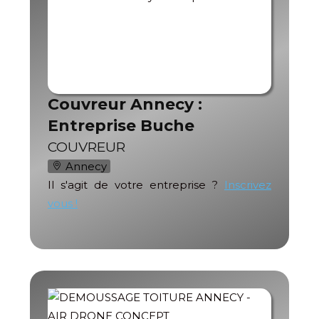
Couvreur Annecy :
Entreprise Buche
COUVREUR
Annecy
Il s'agit de votre entreprise ?
Inscrivez
vous !