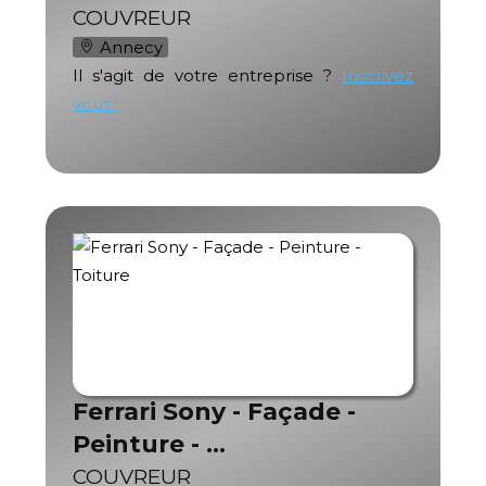
COUVREUR
Annecy
Il s'agit de votre entreprise ?
Inscrivez
vous !
Ferrari Sony - Façade -
Peinture - …
COUVREUR