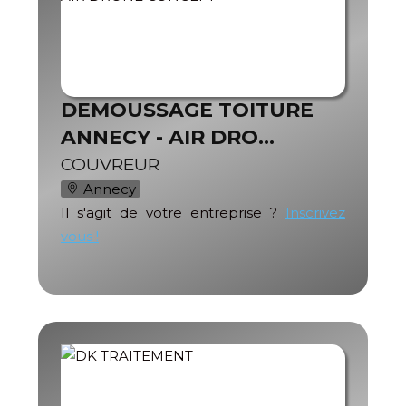
DEMOUSSAGE TOITURE
ANNECY - AIR DRO…
COUVREUR
Annecy
Il s'agit de votre entreprise ?
Inscrivez
vous !