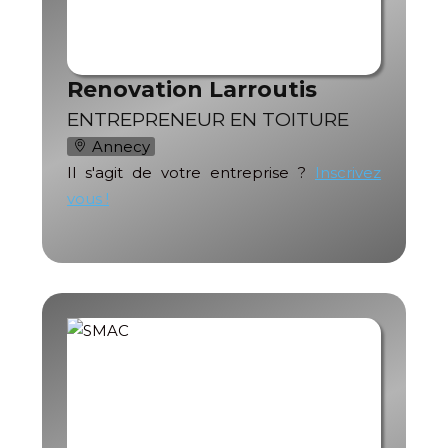
Renovation Larroutis
ENTREPRENEUR EN TOITURE
Annecy
Il s'agit de votre entreprise ?
Inscrivez
vous !