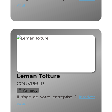
vous !
Leman Toiture
COUVREUR
Annecy
Il s'agit de votre entreprise ?
Inscrivez
vous !