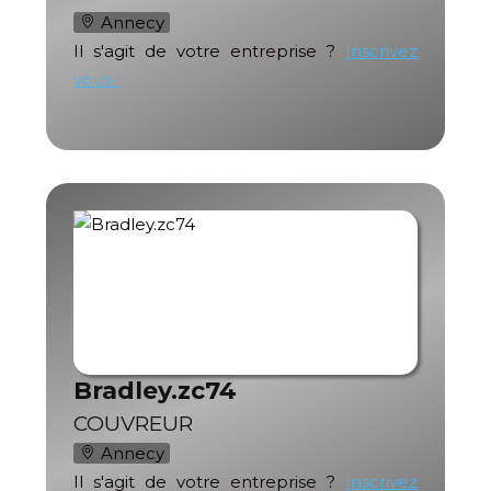
Annecy
Il s'agit de votre entreprise ?
Inscrivez
vous !
Bradley.zc74
COUVREUR
Annecy
Il s'agit de votre entreprise ?
Inscrivez