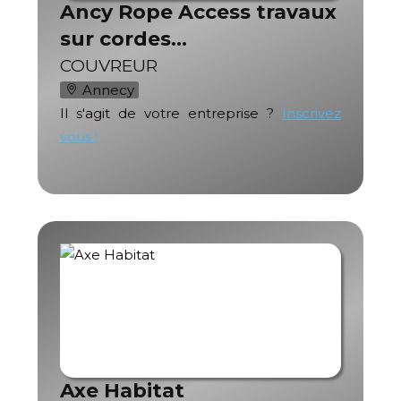
Ancy Rope Access travaux
sur cordes…
COUVREUR
Annecy
Il s'agit de votre entreprise ?
Inscrivez
vous !
Axe Habitat