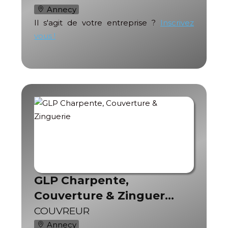
Annecy
Il s'agit de votre entreprise ?
Inscrivez
vous !
GLP Charpente,
Couverture & Zinguer…
COUVREUR
Annecy