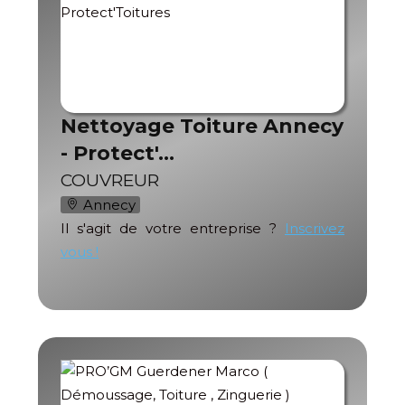
Nettoyage Toiture Annecy
- Protect'…
COUVREUR
Annecy
Il s'agit de votre entreprise ?
Inscrivez
vous !