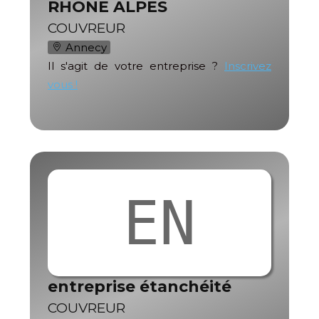
RHONE ALPES
COUVREUR
Annecy
Il s'agit de votre entreprise ?
Inscrivez
vous !
EN
entreprise étanchéité
COUVREUR