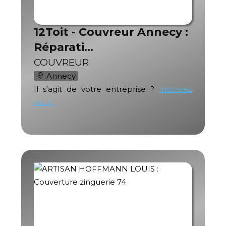
12Toit - Couvreur Annecy :
Réparati…
COUVREUR
Annecy
Il s'agit de votre entreprise ?
Inscrivez
vous !