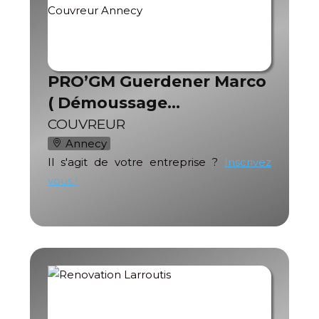
PRO’GM Guerdener Marco
( Démoussage…
COUVREUR
Annecy
Il s'agit de votre entreprise ?
Inscrivez
vous !