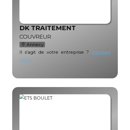
DK TRAITEMENT
COUVREUR
Annecy
Il s'agit de votre entreprise ?
Inscrivez
vous !