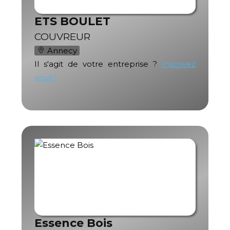
ETS BOULET
COUVREUR
Annecy
Il s'agit de votre entreprise ?
Inscrivez
vous !
Essence Bois