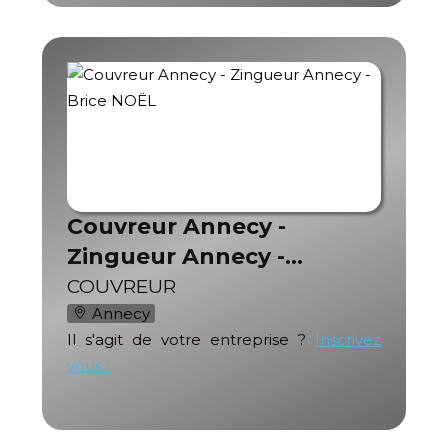
Couvreur Annecy -
Zingueur Annecy -…
COUVREUR
Annecy
Il s'agit de votre entreprise ?
Inscrivez
vous !