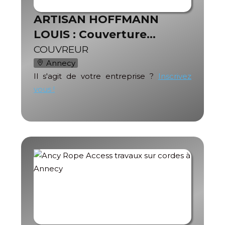
ARTISAN HOFFMANN
LOUIS : Couverture…
COUVREUR
Annecy
Il s'agit de votre entreprise ?
Inscrivez
vous !