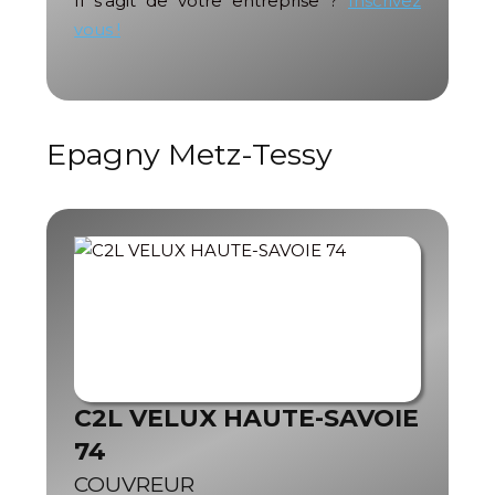
Il s'agit de votre entreprise ?
Inscrivez
vous !
Epagny Metz-Tessy
C2L VELUX HAUTE-SAVOIE
74
COUVREUR