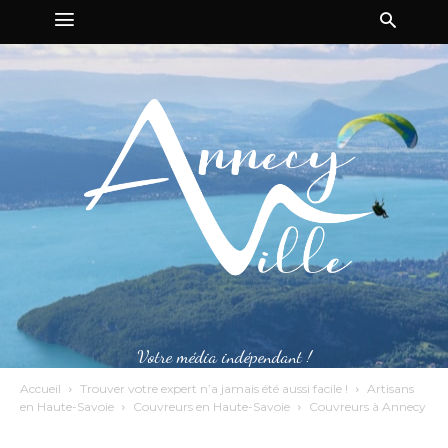
Votre média indépendant !
Accueil
Trouver votre expert n’a jamais été aussi facile !
Artisans
en Haute-Savoie
Couvreurs en Haute-Savoie
Couvreurs à Annecy