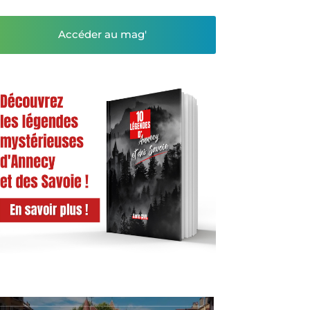
Accéder au mag'