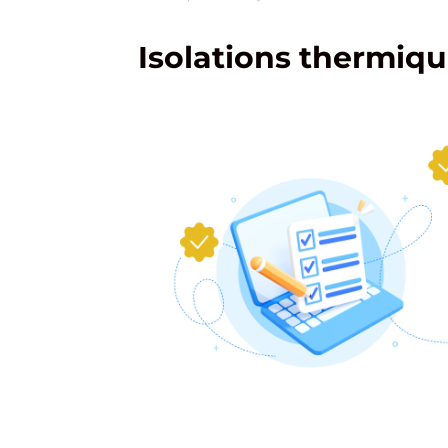
Isolations thermiq