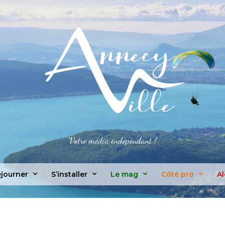
Votre média indépendant !
journer
S’installer
Le mag
Côté pro
Al