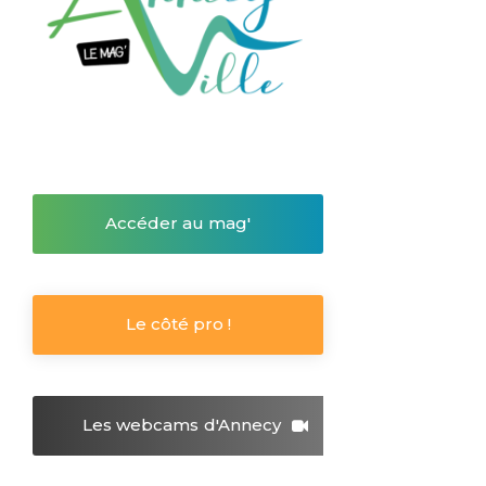
Accéder au mag'
Le côté pro !
Les webcams
d'Annecy