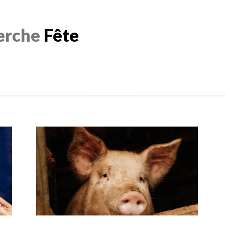
herche
Fête